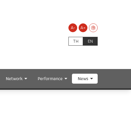
A-
A+
TH
EN
Network
Performance
News