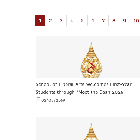
1
2
3
4
5
6
7
8
9
10
School of Liberal Arts Welcomes First-Year
Students through “Meet the Dean 2026”
03/08/2569