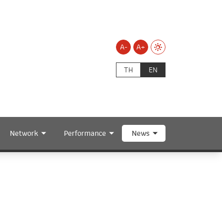
A-
A+
TH
EN
Network
Performance
News