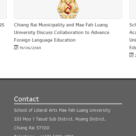
25
Chiang Rai Municipality and Mae Fah Luang
Sch
University Discuss Collaboration to Advance
Ac
Foreign Language Education
Uni
Edu
19/06/2569
Contact
School of Liberal Arts Mae Fah Luang University
333 Moo 1 Tasud Sub District, Muang District,
Chiang Rai 57100