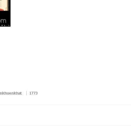
ankhuenkhat
1773