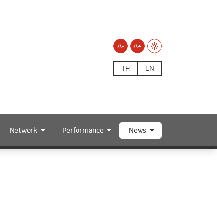
A-
A+
TH
EN
Network
Performance
News