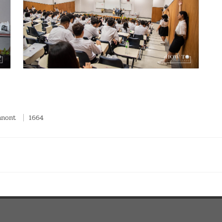
anont
1664