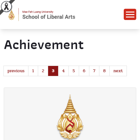
Achievement
previous
1
2
3
4
5
6
7
8
next