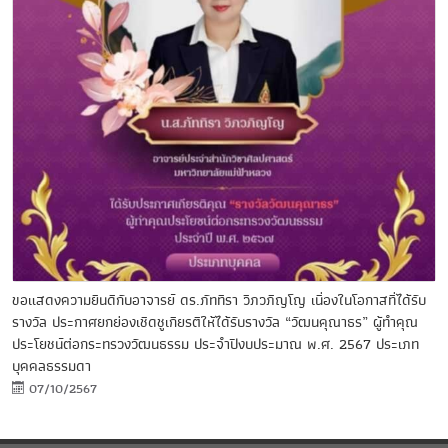
ขอแสดงความยินดีกับอาจารย์ ดร.ภัททิรา วิภวภิญโญ เนื่องในโอกาสที่ได้รับ
รางวัล ประกาศยกย่องเชิดชูเกียรติให้ได้รับรางวัล “วัฒนคุณาธร” ผู้ทำคุณ
ประโยชน์ต่อกระทรวงวัฒนธรรม ประจำปีงบประมาณ พ.ศ. 2567 ประเภท
บุคคลธรรมดา
07/10/2567