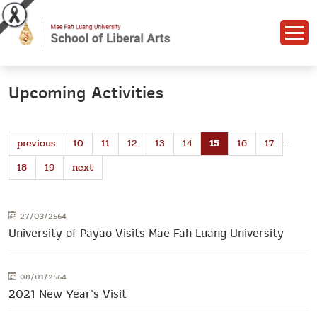
Upcoming Activities
…
previous
10
11
12
13
14
15
16
17
18
19
next
27/03/2564
University of Payao Visits Mae Fah Luang University
08/01/2564
2021 New Year's Visit