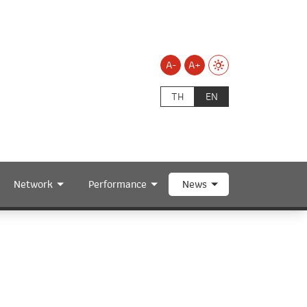
A-
A+
TH
EN
Network
Performance
News