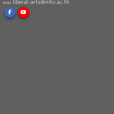
liberal-arts@mfu.ac.th
Email: