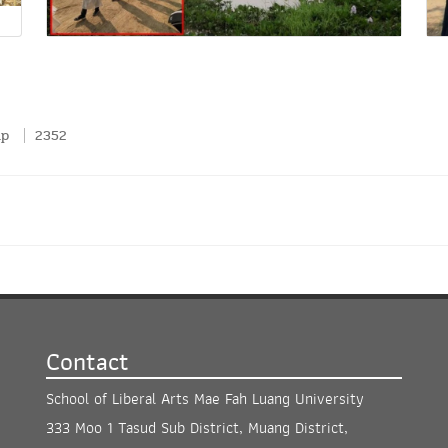
ip
2352
Contact
School of Liberal Arts Mae Fah Luang University
333 Moo 1 Tasud Sub District, Muang District,