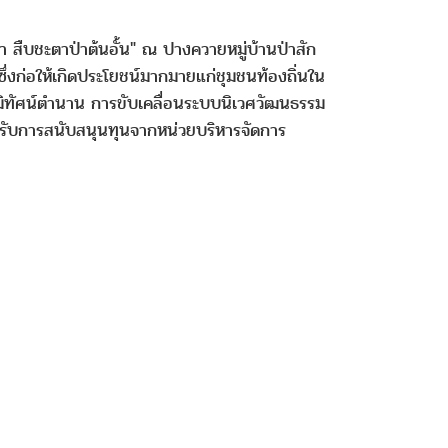
า สืบชะตาป่าต้นอั้น" ณ ปางควายหมู่บ้านป่าสัก
ูงซึ่งก่อให้เกิดประโยชน์มากมายแก่ชุมชนท้องถิ่นใน
“ภูมิทัศน์ตำนาน การขับเคลื่อนระบบนิเวศวัฒนธรรม
ด้รับการสนับสนุนทุนจากหน่วยบริหารจัดการ