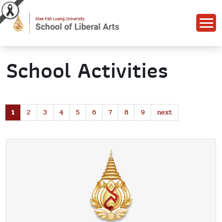
School Activities
1
2
3
4
5
6
7
8
9
next