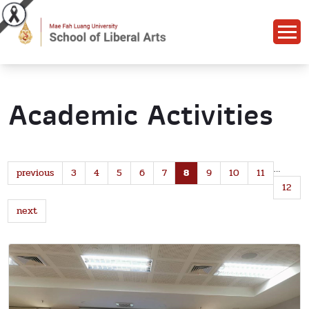
Academic Activities
…
previous
3
4
5
6
7
8
9
10
11
12
next