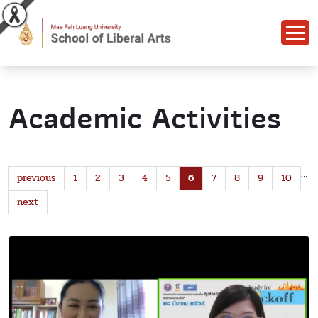
Academic Activities
…
previous
1
2
3
4
5
6
7
8
9
10
next