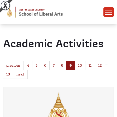
Academic Activities
…
previous
4
5
6
7
8
9
10
11
12
13
next