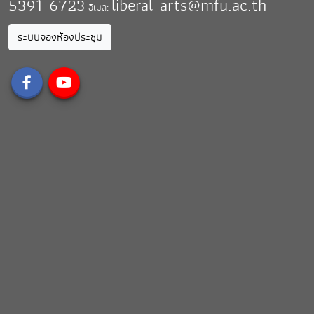
5391-6723
liberal-arts@mfu.ac.th
อีเมล:
ระบบจองห้องประชุม