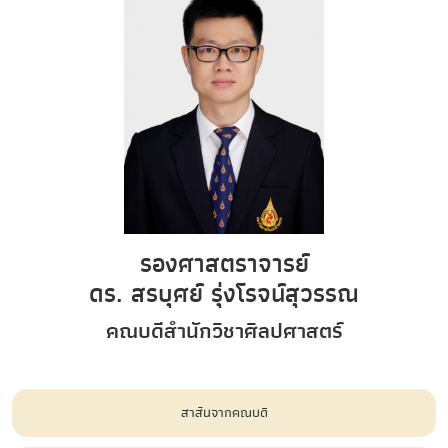
รองศาสตราจารย์
ดร. สรบุศย์ รุ่งโรจน์สุวรรณ
คณบดีสำนักวิชาศิลปศาสตร์
สาส์นจากคณบดี