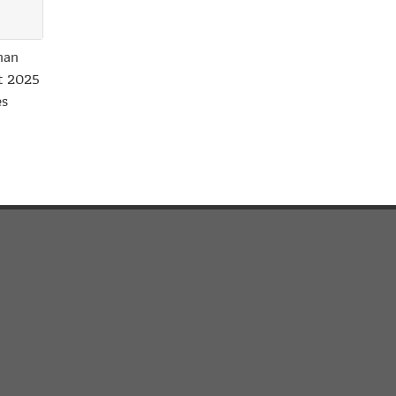
han
t 2025
es