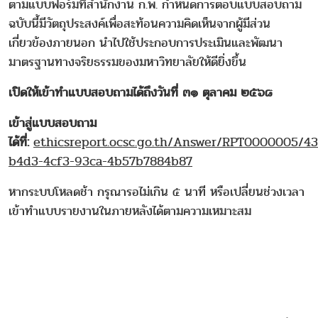
ตามแบบฟอร์มที่สำนักงาน ก.พ. กำหนดการตอบแบบสอบถาม
ฉบับนี้มีวัตถุประสงค์เพื่อสะท้อนความคิดเห็นจากผู้มีส่วน
เกี่ยวข้องภายนอก นำไปใช้ประกอบการประเมินและพัฒนา
มาตรฐานทางจริยธรรมของมหาวิทยาลัยให้ดียิ่งขึ้น
เปิดให้เข้าทำแบบสอบถามได้ถึงวันที่ ๓๑ ตุลาคม ๒๕๖๘
เข้าสู่แบบสอบถาม
ได้ที่:
ethicsreport.ocsc.go.th/Answer/RPT0000005/4
b4d3-4cf3-93ca-4b57b7884b87
หากระบบโหลดช้า กรุณารอไม่เกิน ๕ นาที หรือเปลี่ยนช่วงเวลา
เข้าทำแบบรายงานในภายหลังได้ตามความเหมาะสม