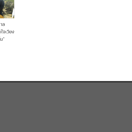
บาล
นใจเวียง
้น"