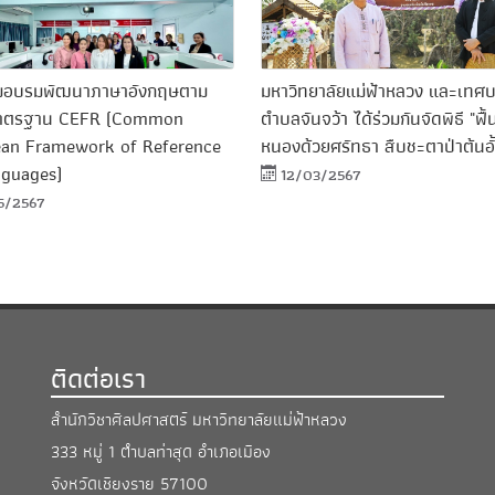
รมอบรมพัฒนาภาษาอังกฤษตาม
มหาวิทยาลัยแม่ฟ้าหลวง และเทศ
าตรฐาน CEFR (Common
ตำบลจันจว้า ได้ร่วมกันจัดพิธี "ฟื้
an Framework of Reference
หนองด้วยศรัทธา สืบชะตาป่าต้นอั
nguages)
12/03/2567
5/2567
ติดต่อเรา
สำนักวิชาศิลปศาสตร์ มหาวิทยาลัยแม่ฟ้าหลวง
333 หมู่ 1 ตำบลท่าสุด อำเภอเมือง
จังหวัดเชียงราย 57100