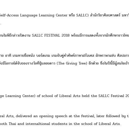
นเอง (Self-Access Language Learning Center หรือ SALLC) สำนักวิชาศิลปศาสตร์ มหา
.
ธานในพิธีกล่าวเปิดงาน SALLC FESTIVAL 2018 พร้อมมีการแสดงทั้งจากนักศึกษาชาวไทย
อาทิ เกมทายชื่อหนัง บอร์ดเกม เกมจับคู่คำศัพท์ภาษาฝรั่งเศส อักษราพาแซ่บ ศิลปะการพั
านยังมีโอกาสได้จับของรางวัลที่ซุ้มสอยดาว (The Giving Tree) อีกด้วย ซึ่งในปีนี้มีผู้
e Learning Center) of school of Liberal Arts held the SALLC Festival 201
iberal Arts, delivered an opening speech at the festival, later followed b
oth Thai and internaltional students in the school of Liberal Arts. 