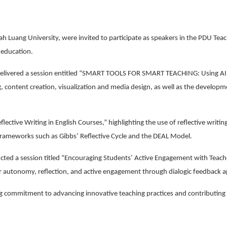
h Luang University, were invited to participate as speakers in the PDU Tea
 education.
livered a session entitled “SMART TOOLS FOR SMART TEACHING: Using AI t
ng, content creation, visualization and media design, as well as the developm
e Writing in English Courses,” highlighting the use of reflective writing to 
 frameworks such as Gibbs’ Reflective Cycle and the DEAL Model.
ted a session titled “Encouraging Students’ Active Engagement with Teach
 autonomy, reflection, and active engagement through dialogic feedback a
oing commitment to advancing innovative teaching practices and contributing