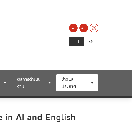
A-
A+
TH
EN
ผลการดำเนิน
ข่าวและ
งาน
ประกาศ
 in AI and English
s