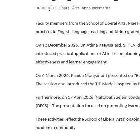
หมวดหมู่ข่าว: Libaral Arts-Announcements
Faculty members from the School of Liberal Arts, Mae Fa
practices in English language teaching and AI-integrated
On 12 December 2025, Dr. Atima Kaewsa-ard, SFHEA, de
introduced practical applications of AI in lesson planni
effectiveness and learner engagement.
On 6 March 2026, Panida Monyanont presented on “Reflectiv
The session also introduced the TIP Model, inspired by
Furthermore, on 17 April 2026, Nattapat Suejam conduc
(DFCS).” The presentation focused on promoting learner
These activities reflect the School of Liberal Arts’ ong
academic community