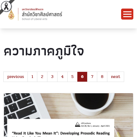
ความภาคภูมิใจ
previous
1
2
3
4
5
6
7
8
next