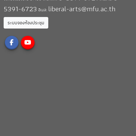
5391-6723
liberal-arts@mfu.ac.th
อีเมล:
ระบบจองห้องประชุม